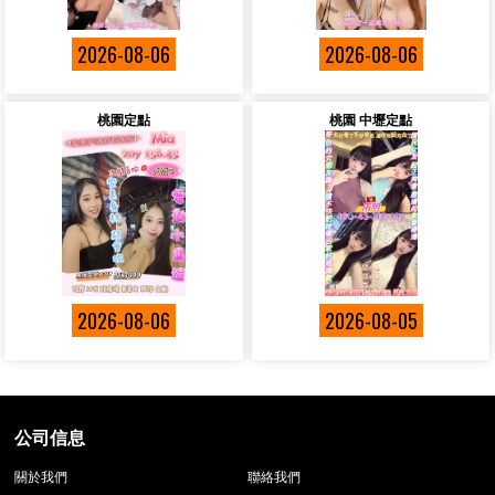
2026-08-06
2026-08-06
桃園定點
桃園 中壢定點
2026-08-06
2026-08-05
公司信息
關於我們
聯絡我們