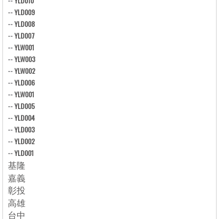
--
YLD010
--
YLD009
--
YLD008
--
YLD007
--
YLW001
--
YLW003
--
YLW002
--
YLD006
--
YLW001
--
YLD005
--
YLD004
--
YLD003
--
YLD002
--
YLD001
基隆
嘉義
彰投
高雄
台中