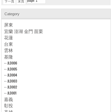
下一頁
末頁
Category
屏東
宜蘭 澎湖 金門 苗栗
花蓮
台東
雲林
基隆
--
JLD006
--
JLD005
--
JLD004
--
JLD003
--
JLD002
--
JLD001
嘉義
彰投
高雄