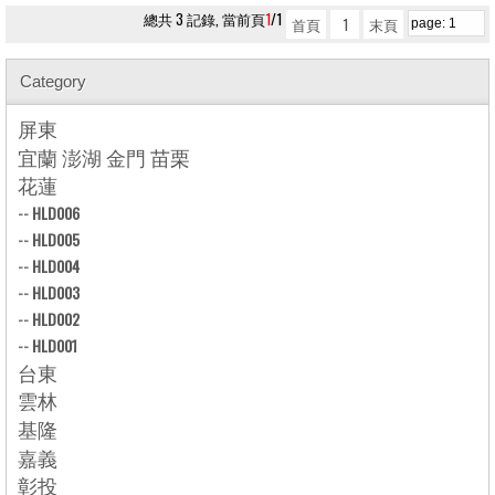
總共 3 記錄, 當前頁
1
/1
首頁
1
末頁
Category
屏東
宜蘭 澎湖 金門 苗栗
花蓮
--
HLD006
--
HLD005
--
HLD004
--
HLD003
--
HLD002
--
HLD001
台東
雲林
基隆
嘉義
彰投