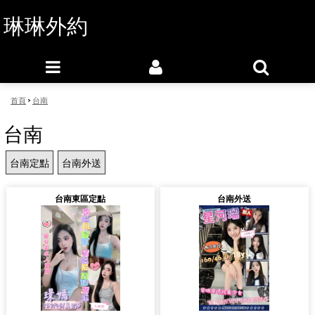
琳琳外約
首頁
>
台南
台南
台南定點
台南外送
台南東區定點
台南外送